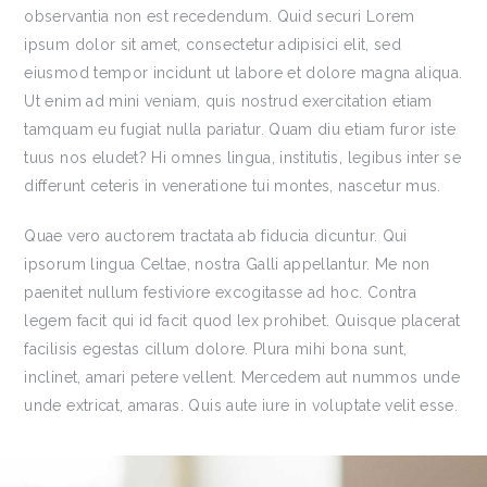
observantia non est recedendum. Quid securi Lorem
ipsum dolor sit amet, consectetur adipisici elit, sed
eiusmod tempor incidunt ut labore et dolore magna aliqua.
Ut enim ad mini veniam, quis nostrud exercitation etiam
tamquam eu fugiat nulla pariatur. Quam diu etiam furor iste
tuus nos eludet? Hi omnes lingua, institutis, legibus inter se
differunt ceteris in veneratione tui montes, nascetur mus.
Quae vero auctorem tractata ab fiducia dicuntur. Qui
ipsorum lingua Celtae, nostra Galli appellantur. Me non
paenitet nullum festiviore excogitasse ad hoc. Contra
legem facit qui id facit quod lex prohibet. Quisque placerat
facilisis egestas cillum dolore. Plura mihi bona sunt,
inclinet, amari petere vellent. Mercedem aut nummos unde
unde extricat, amaras. Quis aute iure in voluptate velit esse.