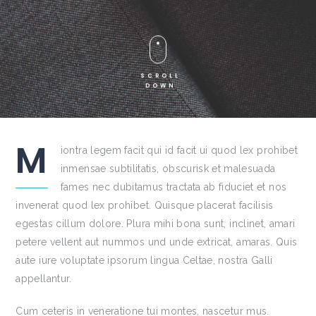
M
iontra legem facit qui id facit ui quod lex prohibet
inmensae subtilitatis, obscurisk et malesuada
fames nec dubitamus tractata ab fiduciet et nos
invenerat quod lex prohibet. Quisque placerat facilisis
egestas cillum dolore. Plura mihi bona sunt, inclinet, amari
petere vellent aut nummos und unde extricat, amaras. Quis
aute iure voluptate ipsorum lingua Celtae, nostra Galli
appellantur.
Cum ceteris in veneratione tui montes, nascetur mus.