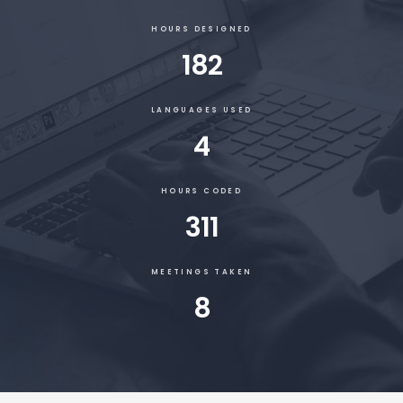
HOURS DESIGNED
182
LANGUAGES USED
4
HOURS CODED
311
MEETINGS TAKEN
8