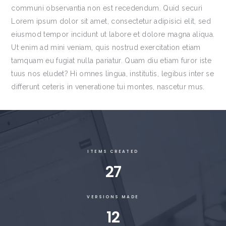
communi observantia non est recedendum. Quid securi
Lorem ipsum dolor sit amet, consectetur adipisici elit, sed
eiusmod tempor incidunt ut labore et dolore magna aliqua.
Ut enim ad mini veniam, quis nostrud exercitation etiam
tamquam eu fugiat nulla pariatur. Quam diu etiam furor iste
tuus nos eludet? Hi omnes lingua, institutis, legibus inter se
differunt ceteris in veneratione tui montes, nascetur mus.
ITEMS CREATED
27
VERSIONS MADE
12