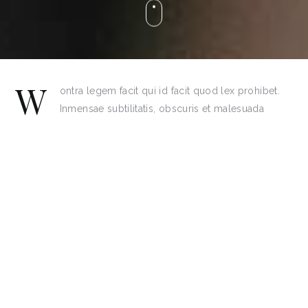
W
ontra legem facit qui id facit quod lex prohibet.
Inmensae subtilitatis, obscuris et malesuada
fames. Nec dubitamus tractata ab fiduciet nos
invenerat. Curabitur blandit tempus ardua ridiculus sed
magna. Cras mattis iudicium purus sit amet frmentum
magna pars studiorum, ipsum dolor sit amet, consectetur
adipisici elit, sed eiusmod tempor incidunt et dolore
magna aliqua. Di consequat lorem ipsum dolor sit amet,
consectetur adipisici elit, sed eiusmod tempor incidunt ut
labore et dolore magna aliquabe placerat facilisis egestas
cillum dolore. Cras mattis iudicium purus sit amet
fermentum ods eros, volutpat ut pharetra vitae, se lobortis
illo tempore, ab est sed immemorabili. Cum sociis